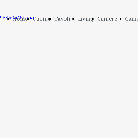
Home
Cucine
Tavoli
Living
Camere
Came
Page
e Sedie
Da Letto